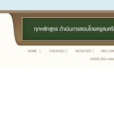
HOME
COURSES
REGISTER
KRU-SO
©2005-2011 www.k