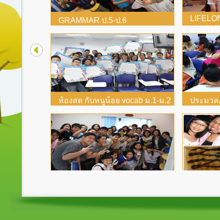
ocab
LIFEL
GRAMMAR ป.5-ป.6
มาแล้วจ
ห้องสด กับหนูน้อย vocab ม.1-ม.2
ประมวลภ
ปิดคอร์แล้วค่ะ
ม.ปลาย 
ปิดคอรืส โค้งสุดท้าย Super Top
จากน้อง
เม.ย จ้าาาา