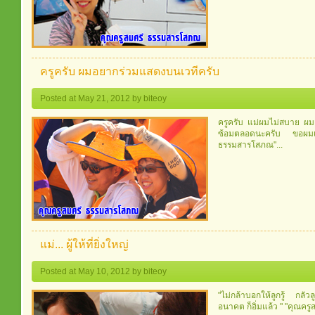
ครูครับ ผมอยากร่วมแสดงบนเวทีครับ
Posted at May 21, 2012 by biteoy
ครูครับ แม่ผมไม่สบาย ผมเ
ซ้อมตลอดนะครับ ขอผมเล่
ธรรมสารโสภณ"...
แม่... ผู้ให้ที่ยิ่งใหญ่
Posted at May 10, 2012 by biteoy
"ไม่กล้าบอกให้ลูกรู้ กลั
อนาคต ก็อิ่มแล้ว " "คุณคร