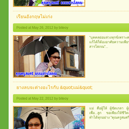
เรียนอังกฤษไม่เก่ง
Posted at May 26, 2012 by biteoy
“บุคคลย่อมล่วงทุกข์เพราะ
แก้ได้ก็ต้องอาศัยความเพี
สารโสภณ"...
ยางลบจะต่างอะไรกับ &quot;แม่&quot;
Posted at May 22, 2012 by biteoy
แม่ คือผู้ให้ ผู้ขัดเกลา ผ
เพื่อ...ลูก ขอเพียงให้ชีว
ทำได้ทุกอย่าง "คุณครูสมศ