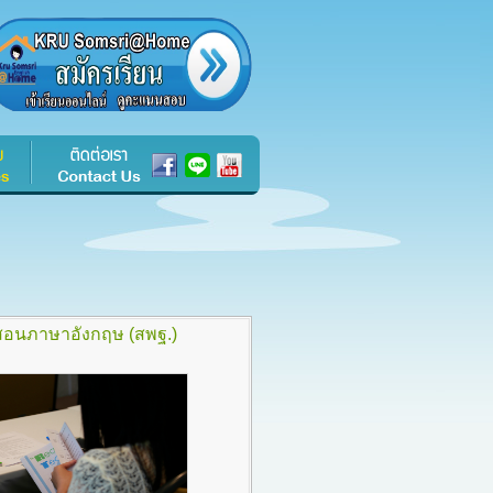
รสอนภาษาอังกฤษ (สพฐ.)