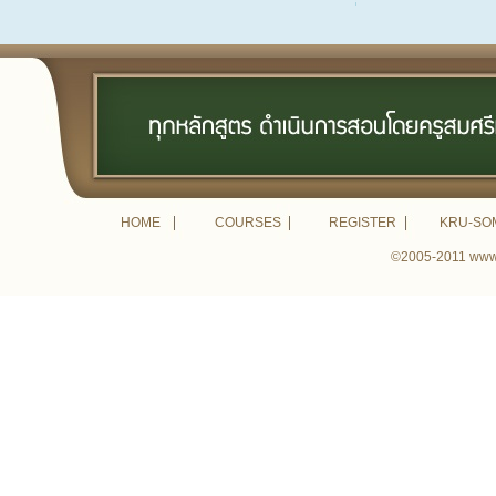
HOME
COURSES
REGISTER
KRU-SO
©2005-2011 www.k