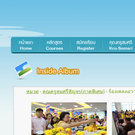
หมวด
-
คุณครูสมศรีสัญจร(ภาคพิเศษ)
- ร้องเพลง๔ว