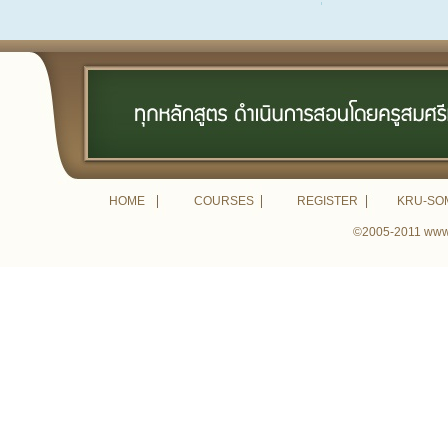
HOME
COURSES
REGISTER
KRU-SO
©2005-2011 www.k